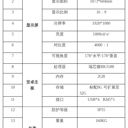
2
显示面积
1073
*6
04
mm
3
显示比例
16
：
9
4
分辨率
1920*1080
显示屏
5
亮度
1
0
00cd/㎡
6
对比度
4
000
：
1
7
可视角度
178°水平/178°垂直
8
处理器
瑞芯微
RK
3
1
88
9
内存
2
GB
安卓主
10
存储
标配8G 可扩展至
板
32G
11
接口
USB*4 RJ45*1
12
防护等级
IP
5
5
13
重量
1
6
0
KG