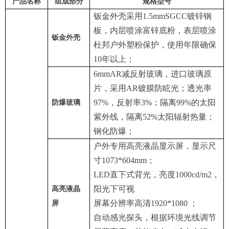
产品名称
组成部分
规格型号
钣金外壳采用1.5mmSGCC镀锌钢
板，内层喷涂富锌底粉，表层喷涂
钣金外壳
杜邦户外塑粉保护，使用年限确保
10年以上；
6mmAR减反射玻璃，进口玻璃原
片，采用AR镀膜防眩光；透光率
97%，反射率3%；隔离99%的太阳
防爆玻璃
紫外线，隔离52%太阳辐射热量；
钢化防爆；
户外专用高亮液晶显示屏，显示尺
寸1073*604mm；
LED直下式背光，亮度1000cd/m2，
阳光下可视
高亮液晶
屏幕分辨率高清1920*1080 ；
屏
自动感光探头，根据环境光线调节