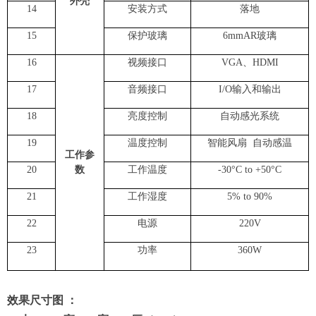
外壳
14
安装方式
落地
1
5
保护玻璃
6
mmAR玻璃
1
6
视频接口
VGA
、HDMI
1
7
音频接口
I/O输入和输出
1
8
亮度控制
自动感光系统
1
9
温度控制
智能风扇 自动感温
工作参
20
数
工作温度
-
30
°C to +
50
°C
21
工作湿度
5% to
90
%
22
电源
220V
23
功率
36
0
W
效果尺寸图
：