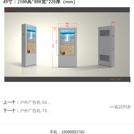
49
寸：
2100
高
88
0
宽
20
厚（
）
*
*2
mm
上一个：
户外广告机-55...
>>返回列表
下一个：
户外广告机-75...
手机：18088883760