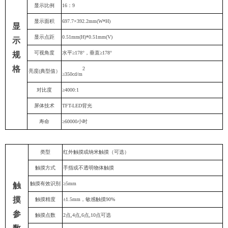
显示比例
16：9
显示面积
697.7
×392.2mm(W*H)
显
显示点距
0.51mm(H)*0.51mm(V)
示
可视角度
水平≥178°，垂直≥178°
规
格
2
亮度(
典型值）
≥350cd/m
对比度
≥4000:1
屏体技术
TFT-
LED
背光
寿命
≥60000小时
类型
红外触摸或纳米触摸（可选）
触摸方式
手指或不透明物体触摸
触摸有效识别
≥5mm
触
摸
触摸精度
±1.5mm，敏感触摸90%
参
触摸点数
2点,4点,6点,10点可选