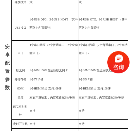
播放模式
式
式
1
个
USB OTG
、
3
个
USB HOST
（其中
1
个
USB OTG
、
3
个
USB HOST
（其中
USB接口
两路为内置插针）
两路为内置插针）
4
个串口插座（
2
个普通串口，
2
个全功
4
个串口插座（
2
个普通串口，
2
个全功
安
串口
能串口）
能串口）
卓
配
置
以太网
1
个
10M/100M
自适应以太网卡
1
个
10M/100M
自适应以太网卡
参
外部存储
1个TF卡槽
1个
SD
卡槽
数
HDMI
1个HDMI输出 支持1080P
1个HDMI输出 支持1080P
音频
左右声道输出，内置双路8Ω5W喇叭
左右声道输出，内置双路8Ω5W喇叭
RTC实时时
支持
支持
钟
定时开关机
支持
支持