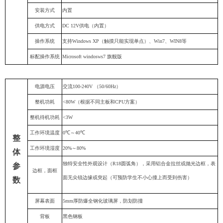
安装方式
内置
供电方式
DC 12V供电（内置）
操作系统
支持Windows XP（触摸只能实现单点）、Win7、WIN8等
标配操作系统
Microsoft windosws7 旗舰版
电源电压
交流100-240V （50/60Hz）
整机功耗
<
80
W（根据不同主板和CPU方案）
整机待机功耗
<3W
工作环境温度
0℃～40℃
整
工作环境湿度
20%～80%
体
独特安全性外观设计（R18圆弧角），采用铝合金拉丝或抛光边框，表
参
边框，面框
面无尖锐边缘或突起（可预防学生不小心撞上而受到伤害）
数
屏幕表面
5mm厚防爆全钢化玻璃屏，防划防撞
背板
黑色钢板