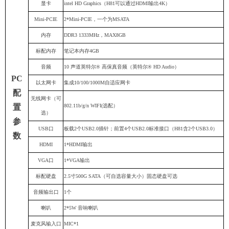
显卡
intel HD Graphics（H81可以通过HDMI输出4K）
Mini-PCIE
2*Mini-PCIE，一个为MSATA
内存
DDR3 1333MHz，MAX8GB
标配内存
笔记本内存4GB
音频
10
声道英特尔
®
高保真音频（英特尔
® HD Audio
）
PC
以太网卡
集成10/100/1000M自适应网卡
配
无线网卡（可
置
802.11b/g/n WIFI(选配）
选）
参
USB口
板载2个USB2.0插针；前置4个USB2.0标准接口（H81含2个USB3.0）
数
HDMI
1*HDMI输出
VGA口
1*VGA输出
标配硬盘
2.5寸500G SATA（
可自选容量大小）固态硬盘可选
音频输出口
1个
喇叭
2*5W 音响喇叭
麦克风输入口
MIC*1