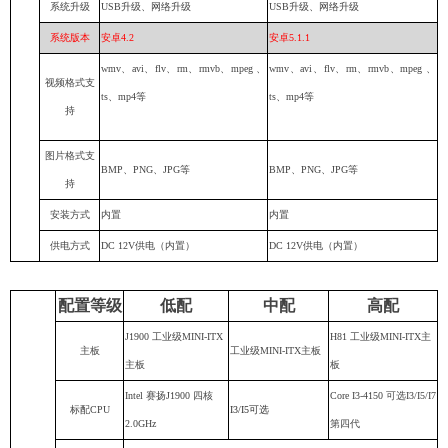
系统升级
USB升级、网络升级
USB升级、网络升级
系统版本
安卓4.2
安卓
5.1.1
wmv
、
avi
、
flv
、
rm
、
rmvb
、
mpeg
、
wmv
、
avi
、
flv
、
rm
、
rmvb
、
mpeg
、
视频格式支
ts
、
mp4
等
ts
、
mp4
等
持
图片格式支
BMP、PNG、JPG等
BMP、PNG、JPG等
持
安装方式
内置
内置
供电方式
DC 12V供电（内置）
DC 12V供电（内置）
配置等级
低配
中配
高配
J1900
工业级MINI-ITX
H81 工业级MINI-ITX主
主板
工业级MINI-ITX主板
主板
板
Intel 赛扬
J1900
四核
Core I3-4150 可选I3/I5/I7
标配CPU
I3/I5可选
2.0GHz
第四代