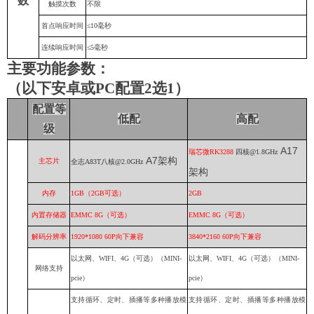
数
触摸次数
不限
首点响应时间
≤10毫秒
连续响应时间
≤5毫秒
主要功能参数：
（以下安卓或
PC配置2选1）
配置等
低配
高配
级
A17
瑞芯微RK3288
四核@1.8GHz
A7架构
主芯片
全志A83T八核@2.0GHz
架构
内存
1G
B（2GB可选）
2GB
内置存储器
EMMC 8G（可选）
EMMC 8G（可选）
解码分辨率
1920*1080 60P向下兼容
3840*2160
60P向下兼容
以太网、WIFI、
4
G（可选）（MINI-
以太网、WIFI、
4
G（可选）（MINI-
网络支持
pcie）
pcie）
支持循环、定时、插播等多种播放模
支持循环、定时、插播等多种播放模